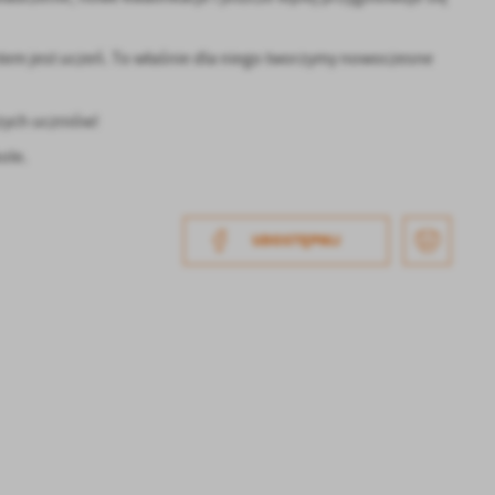
ntem jest uczeń. To właśnie dla niego tworzymy nowoczesne
szych uczniów!
ole.
UDOSTĘPNIJ
a