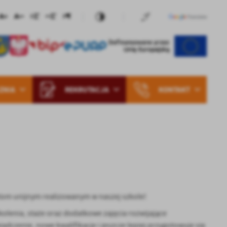
ZNIA
REKRUTACJA
KONTAKT
ktom unijnym realizowanym w naszej szkole!
olenia, staże oraz dodatkowe zajęcia rozwijające
zenie, nowe kwalifikacje i jeszcze lepiej przygotowuje się