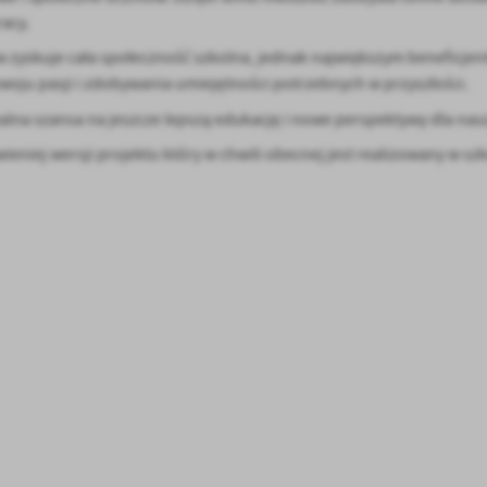
racy.
ów zyskuje cała społeczność szkolna, jednak największym beneficje
woju pasji i zdobywania umiejętności potrzebnych w przyszłości.
alna szansa na jeszcze lepszą edukację i nowe perspektywy dla na
eniej wersji projektu który w chwili obecnej jest realizowany w szk
stawienia
anujemy Twoją prywatność. Możesz zmienić ustawienia cookies lub zaakceptować je
zystkie. W dowolnym momencie możesz dokonać zmiany swoich ustawień.
iezbędne
ezbędne pliki cookies służą do prawidłowego funkcjonowania strony internetowej i
ożliwiają Ci komfortowe korzystanie z oferowanych przez nas usług.
iki cookies odpowiadają na podejmowane przez Ciebie działania w celu m.in. dostosowani
ęcej