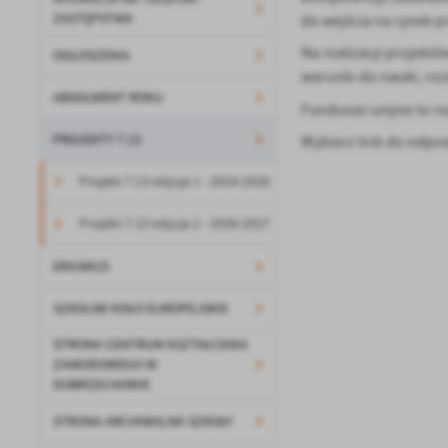
ZASTĘPSTWA
do wejścia na rynek p
Na realizacji projekt
OGŁOSZENIA
warunki do nauki, roz
ABSOLWENT ROKU
Fundusze unijne to re
PROJEKTY 7.13
Wybierz link do odpowi
Projekt 7.13 edycja 1 - 2024-2026
U
Projekt 7.13 edycja 2 - 2026-2027
ERASMUS
Sz
SZKOLNE KOŁO EUROPEJSKIE
ws
STRONA CENTRUM KSZTAŁCENIA
ZAWODOWEGO W
N
DOBRZECHOWIE
Ni
um
STRONA ARCHIWALNA SZKOŁY
Pl
Wi