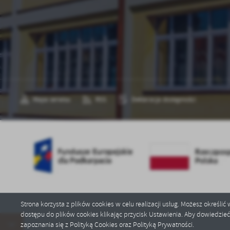
sp
Mapa serwisu
RSS
Deklaracja dostępności
Strona korzysta z plików cookies w celu realizacji usług. Możesz określi
dostępu do plików cookies klikając przycisk Ustawienia. Aby dowiedzie
Copyright by zst.strzyzowski.pl
zapoznania się z Polityką Cookies oraz Polityką Prywatności.