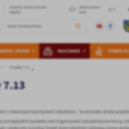
Imieniny: Dorota, Konrad,
Zachmurzenie
21°C
Kajetan
Duże
ANIE I OPIEKA
NAUCZANIE
STREFA UC
A
Projekty 7.13
 7.13
ci i inwestycja w przyszłość młodzieży – to wszystko dzięki proje
 europejskich pozwala nam organizować specjalistyczne kursy, szk
 i społeczne uczniów. Dzięki temu młodzież zdobywa cenne doświadc