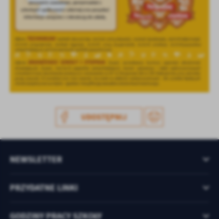
treści w postaci wiadomości, ofert, komunikatów mediów
społecznościowych.
UDOSTĘPNIJ
NEWSLETTER
PRZYDATNE LINKI
GODZINY PRACY SZKOŁY