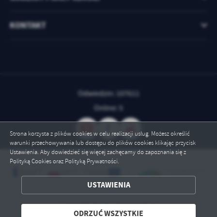
KONTAKT
Odwiedzin: 107611
Online: 5
Strona korzysta z plików cookies w celu realizacji usług. Możesz określić
warunki przechowywania lub dostępu do plików cookies klikając przycisk
Ustawienia. Aby dowiedzieć się więcej zachęcamy do zapoznania się z
Polityką Cookies oraz Polityką Prywatności.
ZAPISZ WYBRANE
USTAWIENIA
Copyright by zst.strzyzowski.pl
ODRZUĆ WSZYSTKIE
ODRZUĆ WSZYSTKIE